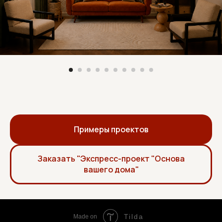
Примеры проектов
Заказать "Экспресс-проект "Основа
вашего дома"
Tilda
Made on